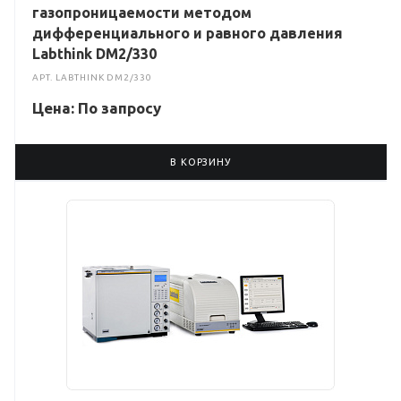
газопроницаемости методом
дифференциального и равного давления
Labthink DM2/330
АРТ.
LABTHINK DM2/330
Цена: По зап
р
осу
В КОРЗИНУ