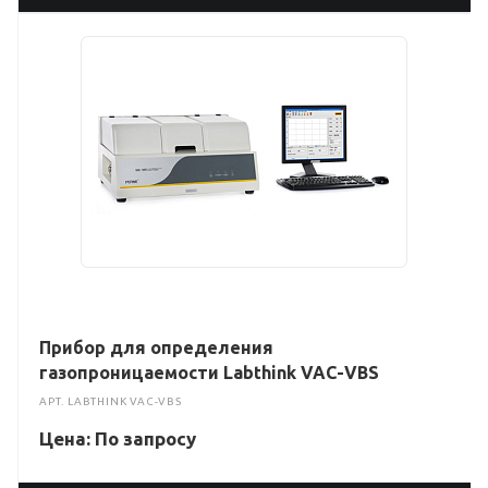
Прибор для определения
газопроницаемости Labthink VAC-VBS
АРТ.
LABTHINK VAC-VBS
Цена: По зап
р
осу