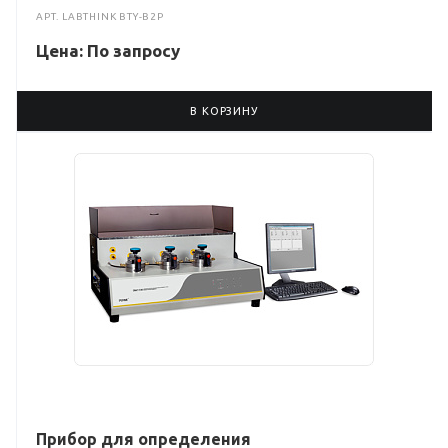
АРТ.
LABTHINK BTY-B2P
Цена: По зап
р
осу
В КОРЗИНУ
Прибор для определения