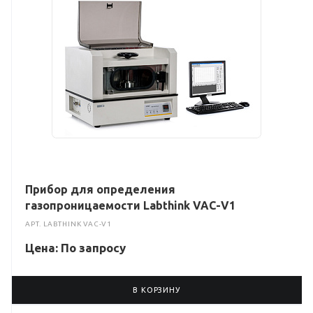
Прибор для определения
газопроницаемости Labthink VAC-V1
АРТ.
LABTHINK VAC-V1
Цена: По зап
р
осу
В КОРЗИНУ