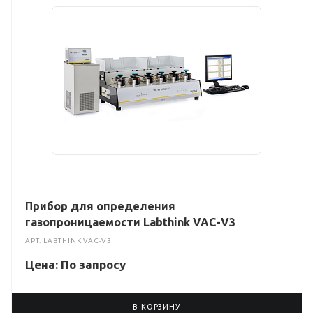
Прибор для определения
газопроницаемости Labthink VAC-V3
АРТ.
LABTHINK VAC-V3
Цена: По зап
р
осу
В КОРЗИНУ