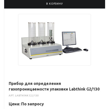
В КОРЗИНУ
Прибор для определения
газопроницаемости упаковки Labthink G2/130
АРТ.
LABTHINK G2/130
Цена: По зап
р
осу