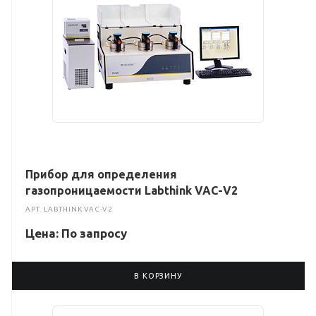
Прибор для определения
газопроницаемости Labthink VAC-V2
АРТ.
LABTHINK VAC-V2
Цена: По зап
р
осу
В КОРЗИНУ