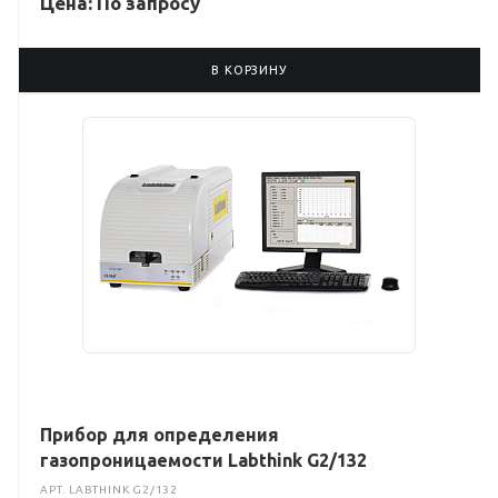
Цена: По зап
р
осу
В КОРЗИНУ
Прибор для определения
газопроницаемости Labthink G2/132
АРТ.
LABTHINK G2/132