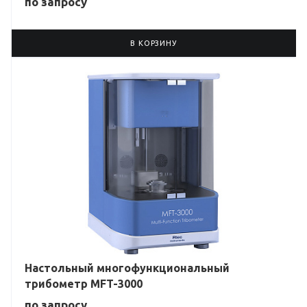
по зап
р
осу
В КОРЗИНУ
Настольный многофункциональный
трибометр MFT-3000
по зап
р
осу