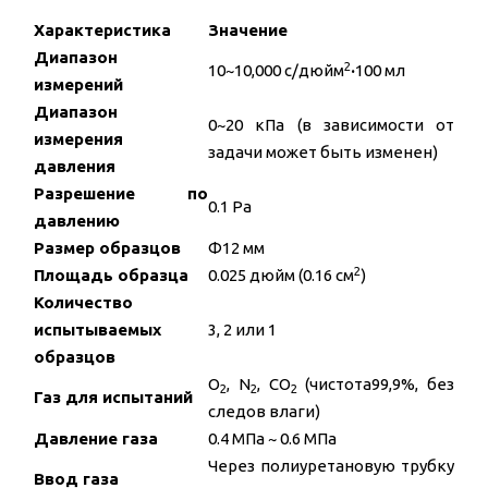
Характеристика
Значение
Диапазон
2
10~10,000 с/дюйм
·
100 мл
измерений
Диапазон
0~20 кПа (в зависимости от
измерения
задачи может быть изменен)
давления
Разрешение по
0.1 Pa
давлению
Размер образцов
Φ12 мм
2
Площадь образца
0.025 дюйм (0.16 см
)
Количество
испытываемых
3, 2 или 1
образцов
O
, N
, CO
(чистота99,9%, без
2
2
2
Газ для испытаний
следов влаги)
Давление газа
0.4 МПа ~ 0.6 МПа
Через полиуретановую трубку
Ввод газа