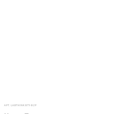
АРТ.
LABTHINK BTY-B2P