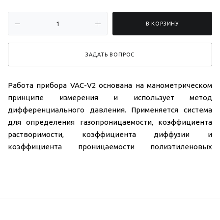
В КОРЗИНУ
ЗАДАТЬ ВОПРОС
Работа прибора VAC-V2 основана на манометрическом
принципе измерения и использует метод
дифференциального давления. Применяется система
для определения газопроницаемости, коэффициента
растворимости, коэффициента диффузии и
коэффициента проницаемости полиэтиленовых
пакетов, композитных пленок, трудно проницаемых
материалов, листов и алюминиевой фольги, резины,
каучука и других проницаемых пленок.