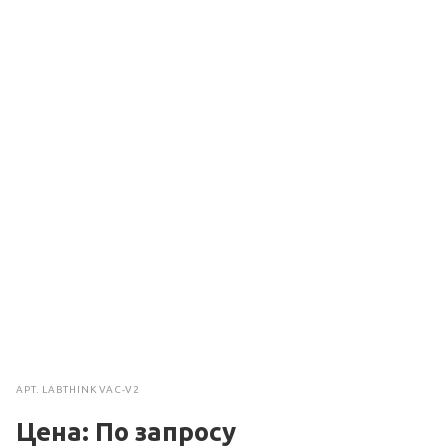
АРТ.
LABTHINK VAC-V2
Цена: По зап
р
осу