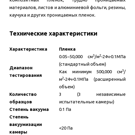
материалов, листов и алюминиевой фольги, резины,
каучука и других проницаемых пленок.
Технические характеристики
Характеристика
Пленка
3
2
0.05~50,000 см
/м
·
24ч
·
0.1МПа
(стандартный объем)
Диапазон
3
Как минимум 500,000 см
/
тестирования
2
м
·
24ч
·
0.1МПа (расширенный
объем)
Количество
3 (3 независимые
образцов
испытательные камеры)
Степень вакуума
0.1 Па
Степень
вакуумизации
<20 Па
камеры