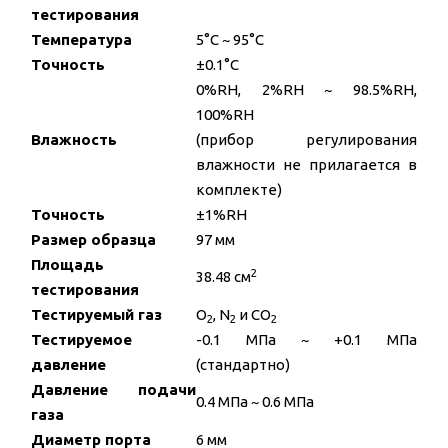
тестирования
Температура
5°C ~ 95°C
Точность
±0.1°C
0%RH, 2%RH ~ 98.5%RH,
100%RH
Влажность
(прибор регулирования
влажности не прилагается в
комплекте)
Точность
±1%RH
Размер образца
97 мм
Площадь
2
38.48 см
тестирования
Тестируемый газ
O
, N
и CO
2
2
2
Тестируемое
-0.1 МПа ~ +0.1 МПа
давление
(стандартно)
Давление подачи
0.4 МПа ~ 0.6 МПа
газа
Диаметр порта
6 мм