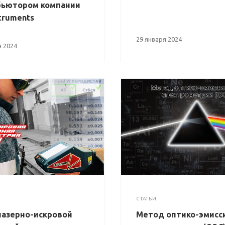
бьютором компании
truments
29 января 2024
 2024
СТАТЬИ
азерно-искровой
Метод оптико-эмисс