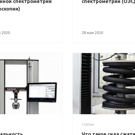
нной спектрометрии
спектрометрии (ОЭС
оскопии)
 2020
28 мая 2020
СТАТЬИ
альность
Что такое сила сжати