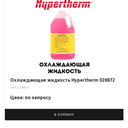
Охлаждающая жидкость Hypertherm 028872
АРТ.
028872
Цена: по зап
р
осу
В КОРЗИНУ