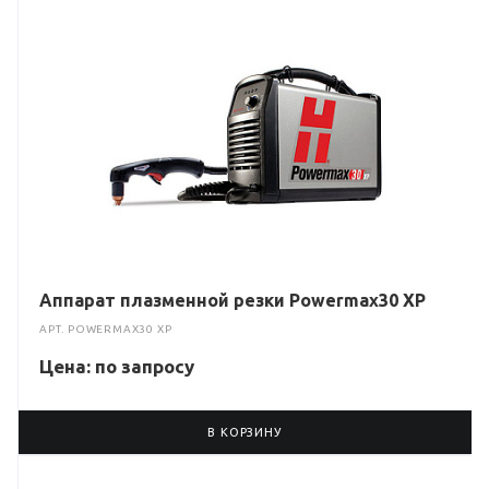
Аппарат плазменной резки Powermax30 XP
АРТ.
POWERMAX30 XP
Цена: по зап
р
осу
В КОРЗИНУ