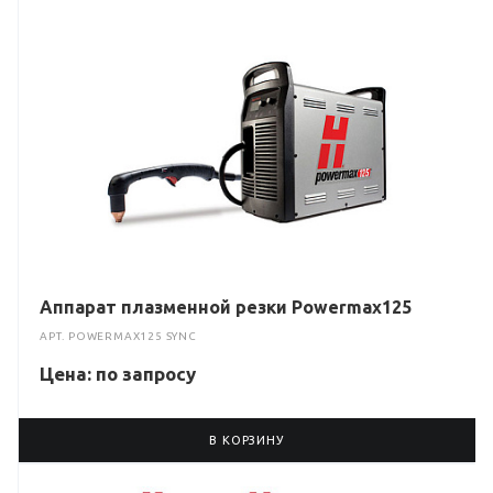
Аппарат плазменной резки Powermax125
АРТ.
POWERMAX125 SYNC
Цена: по зап
р
осу
В КОРЗИНУ