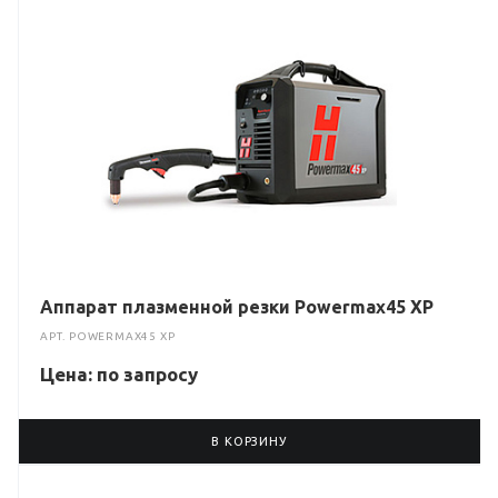
Аппарат плазменной резки Powermax45 XP
АРТ.
POWERMAX45 XP
Цена: по зап
р
осу
В КОРЗИНУ