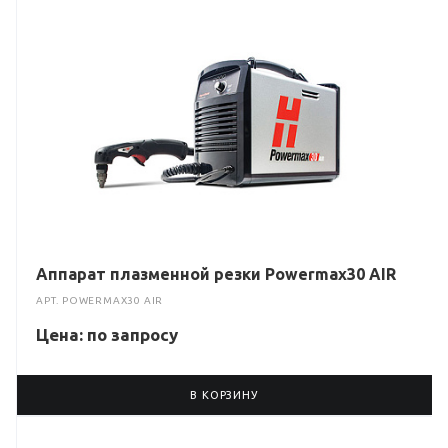
Аппарат плазменной резки Powermax30 AIR
АРТ.
POWERMAX30 AIR
Цена: по зап
р
осу
В КОРЗИНУ