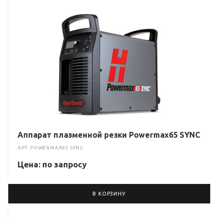
Аппарат плазменной резки Powermax65 SYNC
АРТ.
POWERMAX65 SYNC
Цена: по зап
р
осу
В КОРЗИНУ