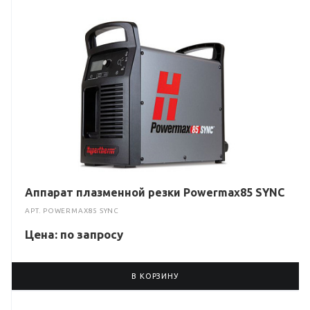
Аппарат плазменной резки Powermax85 SYNC
АРТ.
POWERMAX85 SYNC
Цена: по зап
р
осу
В КОРЗИНУ