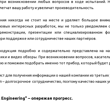
при возникновении любых вопросов в ходе испытаний. Н
легчат вашу работу и увеличат производительность.
ния никогда не стоит на месте и уделяет большое вним
новых интересных разработок, мы не только уведомляем о
демонстрации, презентации или специализированном фо
ри поддержке или сотрудничестве наших партнёров.
родукция подробно и содержательно представлена на на
ики и видео обзоры. При возникновении вопросов, касател
ю и поможем подобрать именно тот прибор, который будет р
ст для получения информации о нашей компании из третьих у
 – долгосрочное сотрудничество, поэтому качество наших ус
t Engineering" – опережая прогресс.