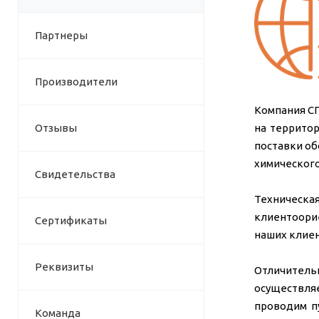
Партнеры
Производители
Компания СП
Отзывы
на террито
поставки об
химического
Свидетельства
Техническ
клиентоори
Сертификаты
наших клие
Реквизиты
Отличитель
осуществля
проводим п
Команда