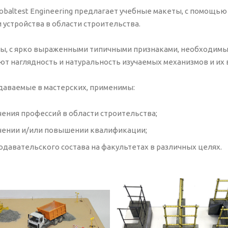
obaltest Engineering предлагает учебные макеты, с помощь
 устройства в области строительства.
ы, с ярко выраженными типичными признаками, необходимы 
ют наглядность и натуральность изучаемых механизмов и и
даваемые в мастерских, применимы:
чения профессий в области строительства;
чении и/или повышении квалификации;
одавательского состава на факультетах в различных целях.