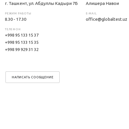
г. Ташкент, ул. Абдуллы Кадыри 7Б
Алишера Навои
РЕЖИМ РАБОТЫ
E-MAIL
8.30 - 17.30
office@globaltest.uz
ТЕЛЕФОН
+998 95 133 15 37
+998 95 133 15 35
+998 99 929 31 32
НАПИСАТЬ СООБЩЕНИЕ