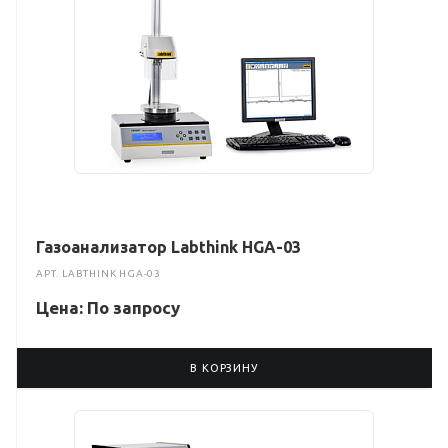
Газоанализатор Labthink HGA-03
АРТ.
LABTHINK HGA-03
Цена: По зап
р
осу
В КОРЗИНУ