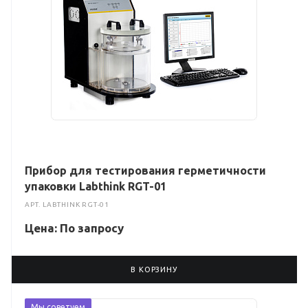
Прибор для тестирования герметичности
упаковки Labthink RGT-01
АРТ.
LABTHINK RGT-01
Цена: По зап
р
осу
В КОРЗИНУ
Мы советуем