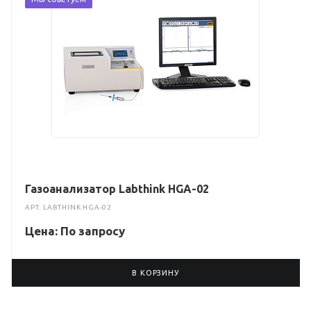
Газоанализатор Labthink HGA-02
АРТ.
LABTHINK HGA-02
Цена: По зап
р
осу
В КОРЗИНУ