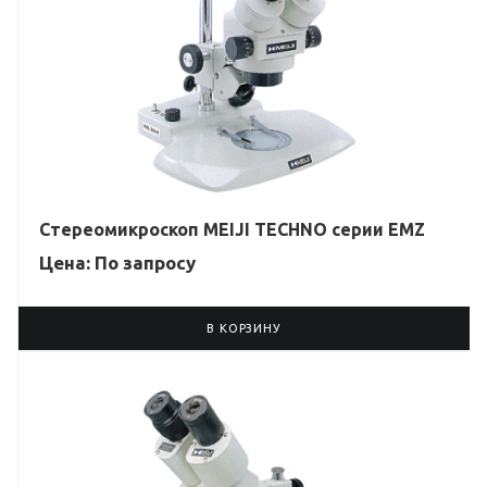
Стереомикроскоп MEIJI TECHNO серии EMZ
Цена: По зап
р
осу
В КОРЗИНУ