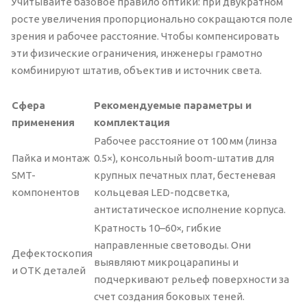
Учитывайте базовое правило оптики: при двукратном
росте увеличения пропорционально сокращаются поле
зрения и рабочее расстояние. Чтобы компенсировать
эти физические ограничения, инженеры грамотно
комбинируют штатив, объектив и источник света.
Сфера
Рекомендуемые параметры и
применения
комплектация
Рабочее расстояние от 100 мм (линза
Пайка и монтаж
0.5×), консольный boom-штатив для
SMT-
крупных печатных плат, бестеневая
компонентов
кольцевая LED-подсветка,
антистатическое исполнение корпуса.
Кратность 10–60×, гибкие
направленные световоды. Они
Дефектоскопия
выявляют микроцарапины и
и ОТК деталей
подчеркивают рельеф поверхности за
счет создания боковых теней.