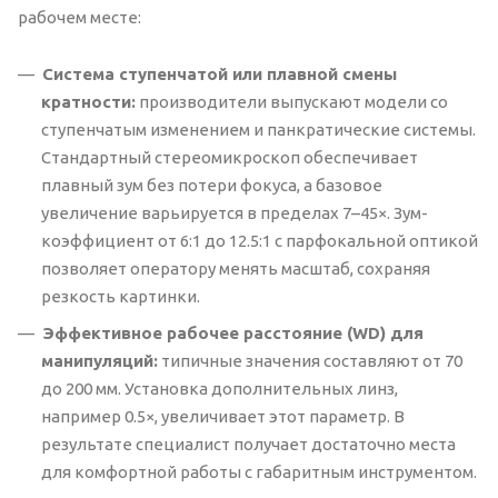
рабочем месте:
Система ступенчатой или плавной смены
кратности:
производители выпускают модели со
ступенчатым изменением и панкратические системы.
Стандартный стереомикроскоп обеспечивает
плавный зум без потери фокуса, а базовое
увеличение варьируется в пределах 7–45×. Зум-
коэффициент от 6:1 до 12.5:1 с парфокальной оптикой
позволяет оператору менять масштаб, сохраняя
резкость картинки.
Эффективное рабочее расстояние (WD) для
манипуляций:
типичные значения составляют от 70
до 200 мм. Установка дополнительных линз,
например 0.5×, увеличивает этот параметр. В
результате специалист получает достаточно места
для комфортной работы с габаритным инструментом.