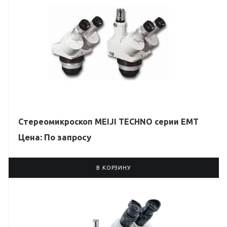
Стереомикроскоп MEIJI TECHNO серии EMT
Цена: По зап
р
осу
В КОРЗИНУ