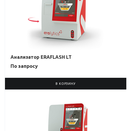
Анализатор ERAFLASH LT
По зап
р
осу
В КОРЗИНУ