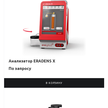
Анализатор ERADENS X
По зап
р
осу
В КОРЗИНУ