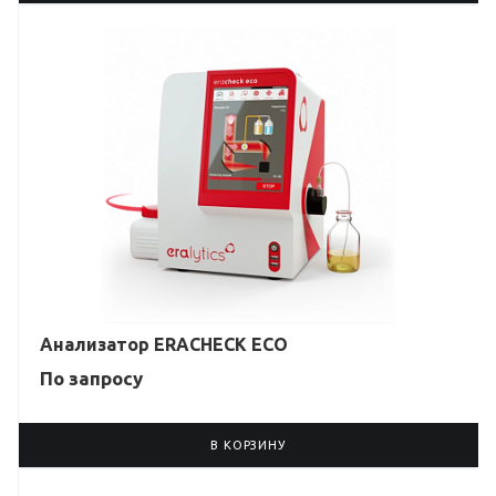
Анализатор ERACHECK ECO
По зап
р
осу
В КОРЗИНУ