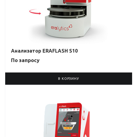
Анализатор ERAFLASH S10
По зап
р
осу
В КОРЗИНУ