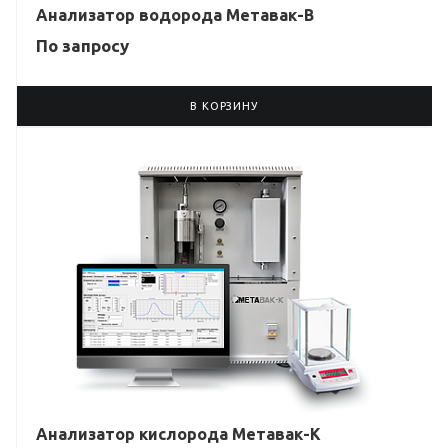
Анализатор водорода Метавак-B
По зап
р
осу
В КОРЗИНУ
Анализатор кислорода Метавак-K