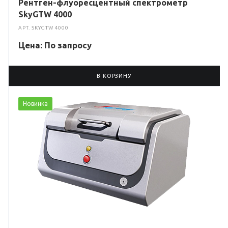
Рентген-флуоресцентный спектрометр
SkyGTW 4000
АРТ.
SKYGTW 4000
Цена: По зап
р
осу
В КОРЗИНУ
Новинка