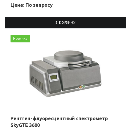
Цена: По зап
р
осу
В КОРЗИНУ
Новинка
Рентген-флуоресцентный спектрометр
SkyGTE 3600