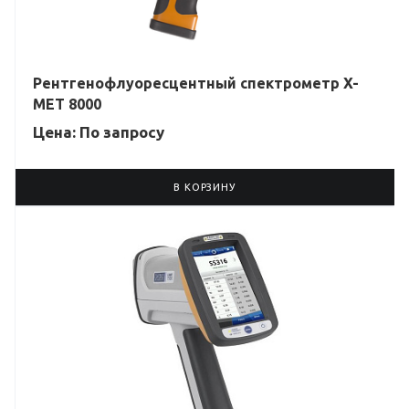
Рентгенофлуоресцентный спектрометр X-
MET 8000
Цена: По зап
р
осу
В КОРЗИНУ