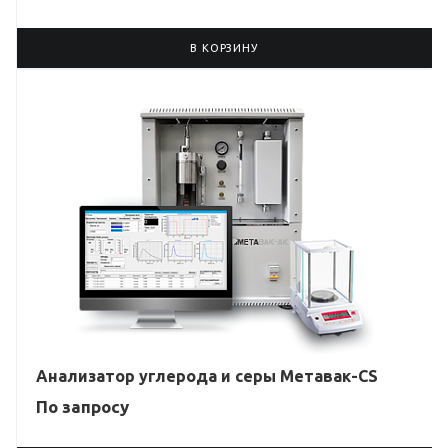
В КОРЗИНУ
Анализатор углерода и серы Метавак-CS
По зап
р
осу