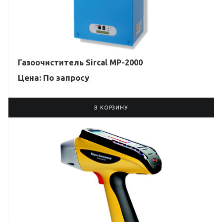
Газоочиститель Sircal MP-2000
Цена: По зап
р
осу
В КОРЗИНУ