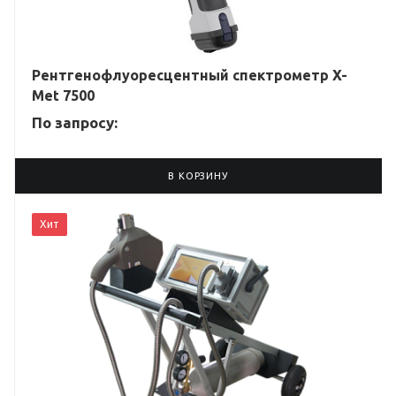
Рентгенофлуоресцентный спектрометр X-
Met 7500
По зап
р
осу:
В КОРЗИНУ
Хит