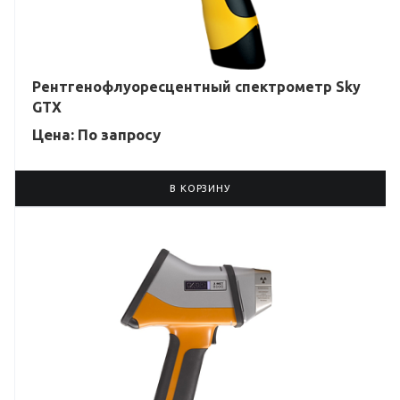
Рентгенофлуоресцентный спектрометр Sky
GTX
Цена: По зап
р
осу
В КОРЗИНУ