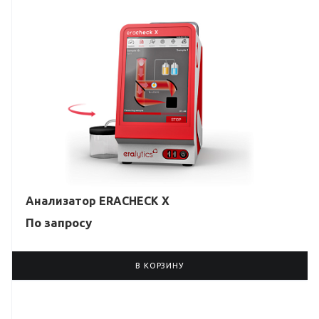
Анализатор ERACHECK X
По зап
р
осу
В КОРЗИНУ