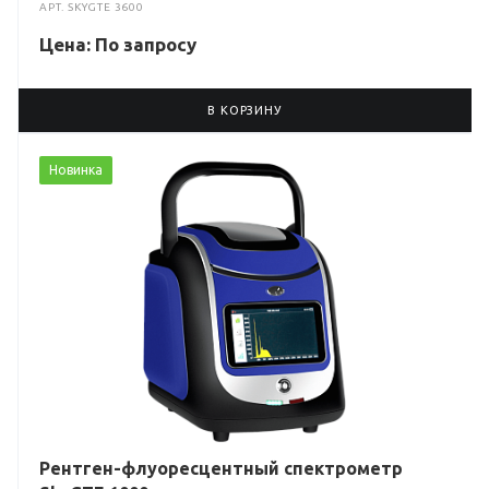
АРТ.
SKYGTE 3600
Цена: По зап
р
осу
В КОРЗИНУ
Новинка
Рентген-флуоресцентный спектрометр