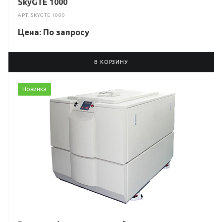
SkyGTE 1000
АРТ.
SKYGTE 1000
Цена: По зап
р
осу
В КОРЗИНУ
Новинка