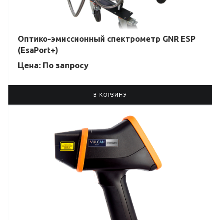
Оптико-эмиссионный спектрометр GNR ESP
(EsaPort+)
Цена: По зап
р
осу
В КОРЗИНУ