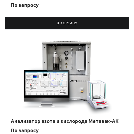
По зап
р
осу
В КОРЗИНУ
Анализатор азота и кислорода Метавак-AK
По зап
р
осу