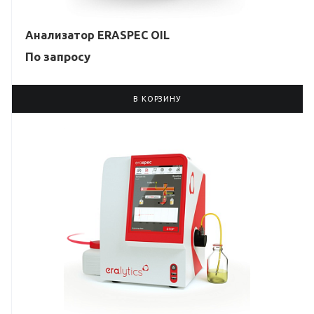
Анализатор ERASPEC OIL
По зап
р
осу
В КОРЗИНУ