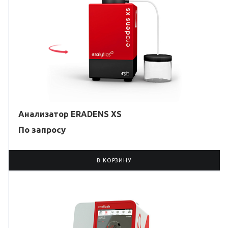
Анализатор ERADENS XS
По зап
р
осу
В КОРЗИНУ