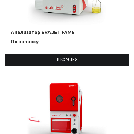
Анализатор ERAJET FAME
По зап
р
осу
В КОРЗИНУ