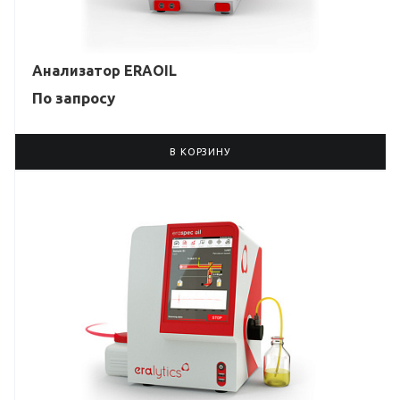
Анализатор ERAOIL
По зап
р
осу
В КОРЗИНУ