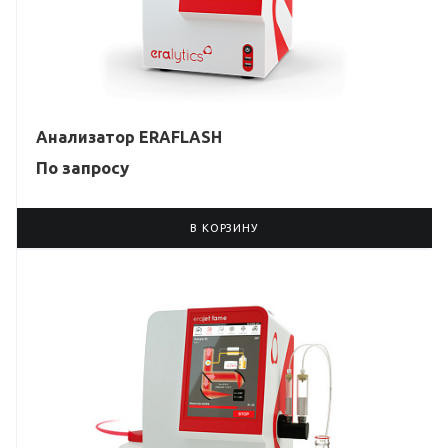
Анализатор ERAFLASH
По зап
р
осу
В КОРЗИНУ