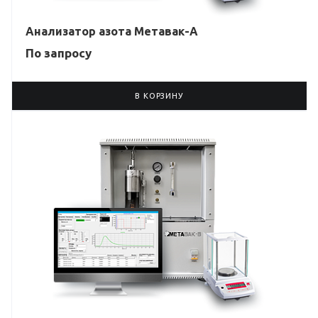
Анализатор азота Метавак-A
По зап
р
осу
В КОРЗИНУ