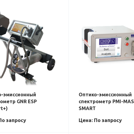
о-эмиссионный
Оптико-эмиссионный
ометр GNR ESP
спектрометр PMI-MA
rt+)
SMART
По зап
р
осу
Цена: По зап
р
осу