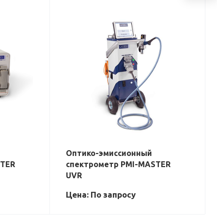
Оптико-эмиссионный
STER
спектрометр PMI-MASTER
UVR
Цена: По зап
р
осу