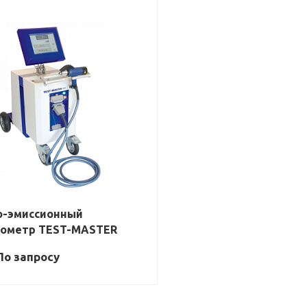
о-эмиссионный
рометр TEST-MASTER
По зап
р
осу