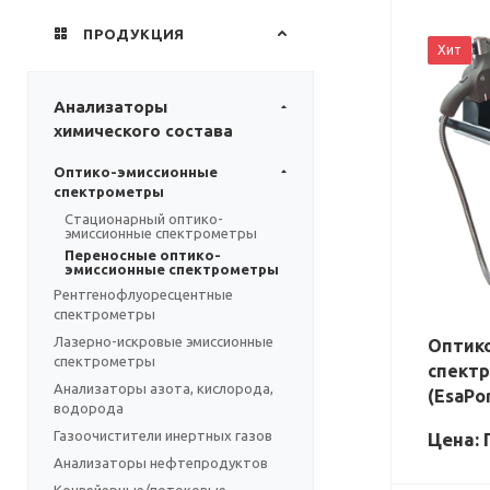
ПРОДУКЦИЯ
Хит
Анализаторы
химического состава
Оптико-эмиссионные
спектрометры
Стационарный оптико-
эмиссионные спектрометры
Переносные оптико-
эмиссионные спектрометры
Рентгенофлуоресцентные
спектрометры
Лазерно-искровые эмиссионные
Оптик
спектрометры
спектр
Анализаторы азота, кислорода,
(EsaPo
водорода
Газоочистители инертных газов
Цена: 
Анализаторы нефтепродуктов