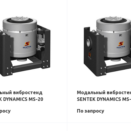
ьный вибростенд
Модальный вибросте
K DYNAMICS MS-20
SENTEK DYNAMICS MS-
р
осу
По зап
р
осу