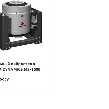
ьный вибростенд
K DYNAMICS MS-1000
р
осу