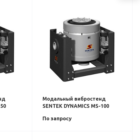
нд
Модальный вибростенд
50
SENTEK DYNAMICS MS-100
По зап
р
осу