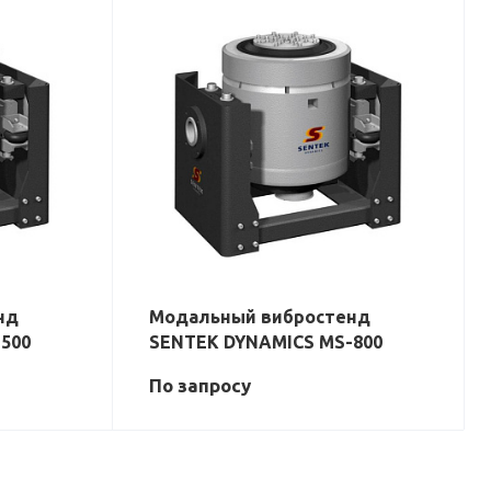
нд
Модальный вибростенд
500
SENTEK DYNAMICS MS-800
По зап
р
осу