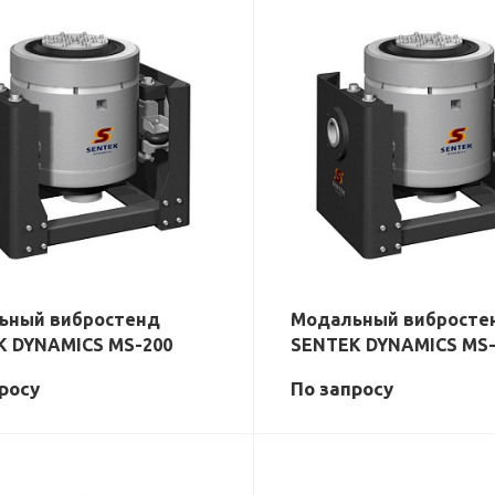
ьный вибростенд
Модальный вибросте
K DYNAMICS MS-200
SENTEK DYNAMICS MS-
р
осу
По зап
р
осу