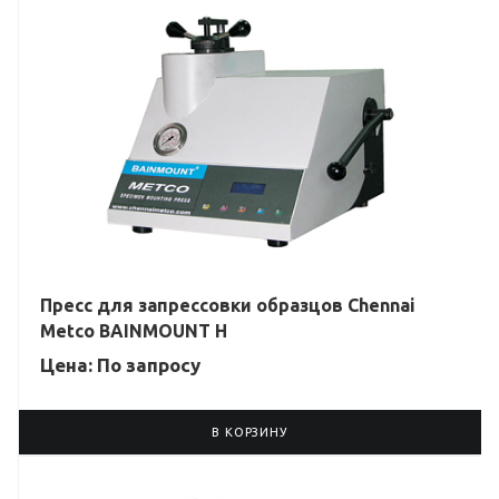
Пресс для запрессовки образцов Chennai
Metco BAINMOUNT H
Цена: По зап
р
осу
В КОРЗИНУ