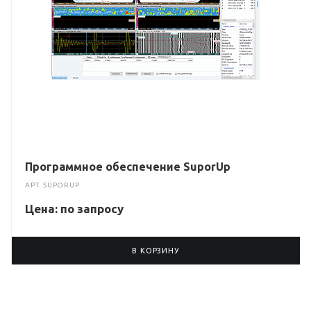
Программное обеспечение SuporUp
АРТ.
SUPORUP
Цена: по зап
р
осу
В КОРЗИНУ