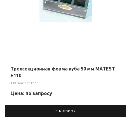
Трехсекционная форма куба 50 мм MATEST
E110
АРТ.
MATEST E110
Цена: по зап
р
осу
В КОРЗИНУ