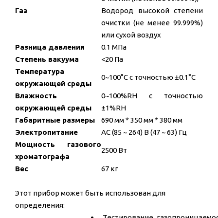
Газ
Водород высокой степени
очистки (не менее 99.999%)
или сухой воздух
Разница давления
0.1 МПа
Степень вакуума
<20 Па
Температура
0~100°C с точностью ±0.1°C
окружающей среды
Влажность
0~100%RH с точностью
окружающей среды
±1%RH
Габаритные размеры
690 мм * 350 мм * 380 мм
Электропитание
AC (85 ~ 264) В (47 ~ 63) Гц
Мощность газового
2500 Вт
хроматографа
Вес
67 кг
Этот прибор может быть использован для
определения:
Тестирование газопроницаемо