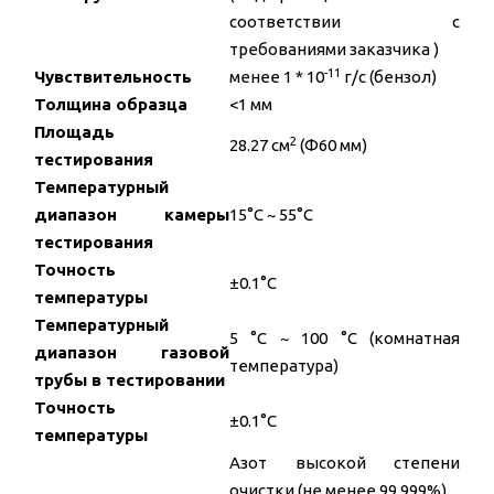
соответствии с
требованиями заказчика )
-11
Чувствительность
менее 1 * 10
г/с (бензол)
Толщина образца
<1 мм
Площадь
2
28.27 см
(Φ60 мм)
тестирования
Температурный
диапазон камеры
15°C ~ 55°C
тестирования
Точность
±0.1°C
температуры
Температурный
5 °C ~ 100 °C (комнатная
диапазон газовой
температура)
трубы в тестировании
Точность
±0.1°C
температуры
Азот высокой степени
очистки (не менее 99.999%),