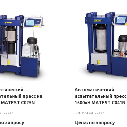
атический
Автоматический
тельный пресс на
испытательный пресс
 MATEST C025N
1500кН MATEST C041N
ST C025N
АРТ.
MATEST C041N
по зап
р
осу
Цена: по зап
р
осу