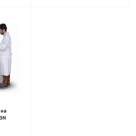
 на
03N