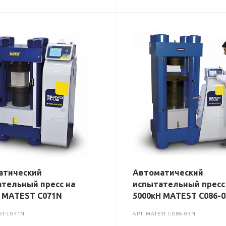
атический
Автоматический
тельный пресс на
испытательный пресс
 MATEST C071N
5000кН MATEST C086-
ST C071N
АРТ.
MATEST C086-03N