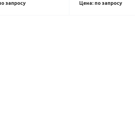
по зап
р
осу
Цена: по зап
р
осу