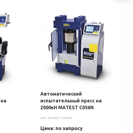
Автоматический
 на
испытательный пресс на
2000кН MATEST C056N
АРТ.
MATEST C056N
Цена: по зап
р
осу