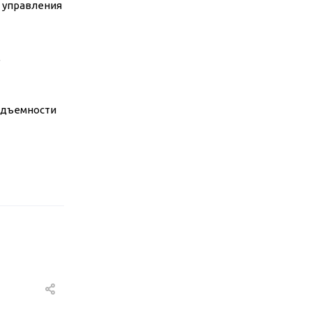
 управления
,
одъемности