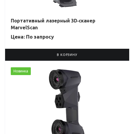
Портативный лазерный 3D‑сканер
MarvelScan
Цена: По зап
р
осу
В КОРЗИНУ
Новинка