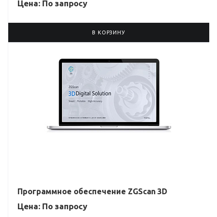
Цена: По зап
р
осу
В КОРЗИНУ
Программное обеспечение ZGScan 3D
Цена: По зап
р
осу