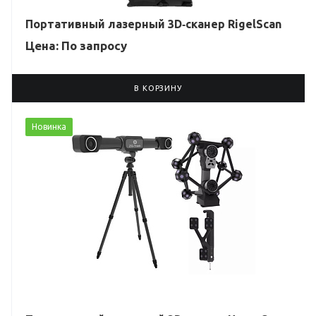
Портативный лазерный 3D‑сканер RigelScan
Цена: По зап
р
осу
В КОРЗИНУ
Новинка