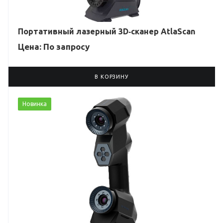
Портативный лазерный 3D‑сканер AtlaScan
Цена: По зап
р
осу
В КОРЗИНУ
Новинка