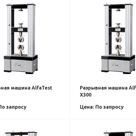
ная машина AlfaTest
Разрывная машина Alf
X300
По зап
р
осу
Цена: По зап
р
осу