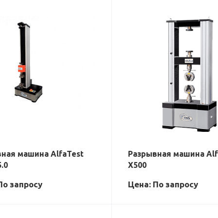
ная машина AlfaTest
Разрывная машина Alf
.0
X500
По зап
р
осу
Цена: По зап
р
осу