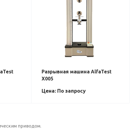
aTest
Разрывная машина AlfaTest
X005
Цена: По зап
р
осу
ическим приводом.