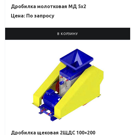
Дробилка молотковая МД 5х2
Цена: По зап
р
осу
В КОРЗИНУ
Дробилка щековая 2ЩДС 100×200