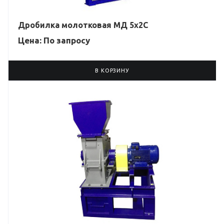
Дробилка молотковая МД 5х2С
Цена: По зап
р
осу
В КОРЗИНУ