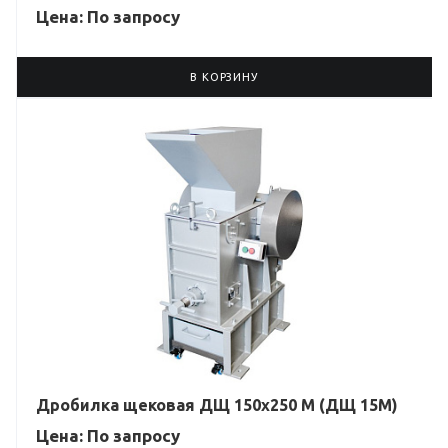
Цена: По зап
р
осу
В КОРЗИНУ
Дробилка щековая ДЩ 150х250 М (ДЩ 15М)
Цена: По зап
р
осу