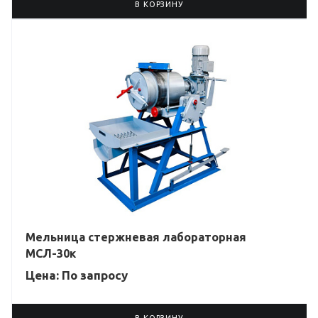
В КОРЗИНУ
Мельница стержневая лабораторная
МСЛ-30к
Цена: По зап
р
осу