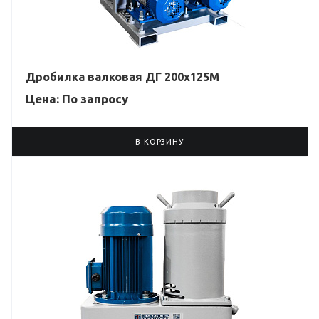
Дробилка валковая ДГ 200х125М
Цена: По зап
р
осу
В КОРЗИНУ