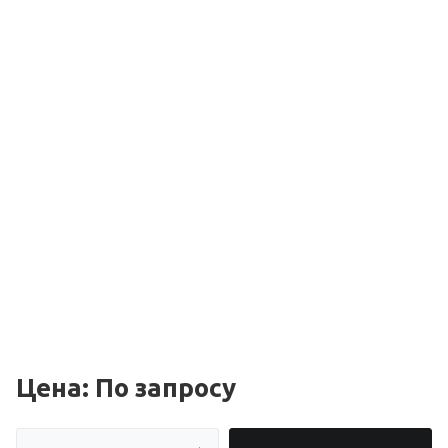
Цена: По зап
р
осу