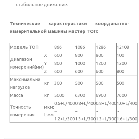
стабильное движение.
Технические характеристики
координатно-
измерительной машины мастер ТОП:
Модель ТОП
866
1086
1286
12108
X
600
800
800
100
Диапазон
Y
800
1000
1200
1200
измерений(мм)
Z
600
600
600
800
Максимальна
кг
300
500
500
500
нагрузка
Масса
кг
5000
6300
6900
7600
0.6+L/400
0.8+L/400
0.8+L/400
1.0+L/400
Точность
мкм;
~
~
~
~
измерения
L:мм
1.2+L/300
1.3+L/300
1.3+L/300
1.6+L/300