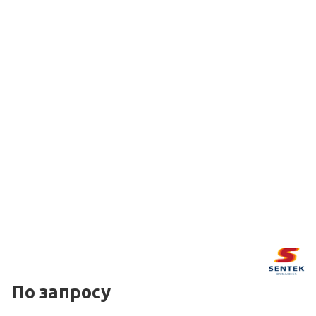
По зап
р
осу