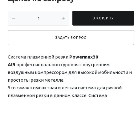
В КОРЗИНУ
ЗАДАТЬ ВОПРОС
Система плазменной резки
Powermax30
AIR
профессионального уровня с внутренним
воздушным компрессором для высокой мобильности и
простоты резки металла.
Это самая компактная и легкая система для ручной
плазменной резки в данном классе. Система
Powermax30 AIR укомплектована собственным
встроенным воздушным компрессором, благодаря чему
Вы можете выполнять резку практически в любом
месте, где доступно однофазное питание.