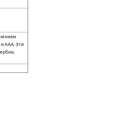
ючением
 и AAA. Эти
Сербии,