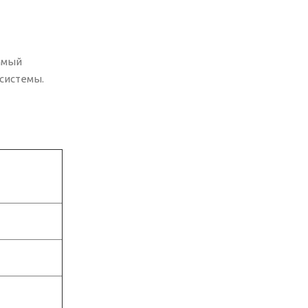
амый
системы.