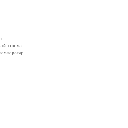
ет
мой отвода
 температур