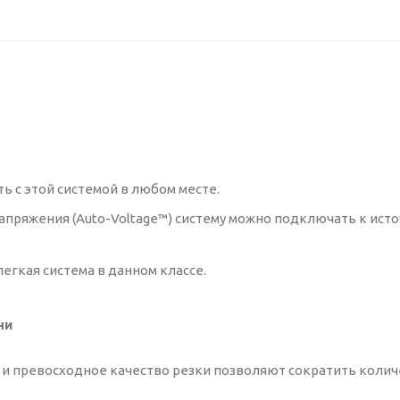
 с этой системой в любом месте.
апряжения (Auto-Voltage™) систему можно подключать к ист
егкая система в данном классе.
ни
 и превосходное качество резки позволяют сократить колич