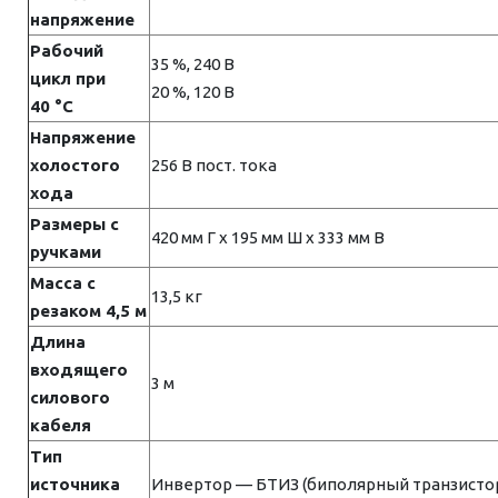
напряжение
Рабочий
35 %, 240 В
цикл при
20 %, 120 В
40 °C
Напряжение
холостого
256 В пост. тока
хода
Размеры с
420 мм Г x 195 мм Ш x 333 мм В
ручками
Масса с
13,5 кг
резаком 4,5 м
Длина
входящего
3 м
силового
кабеля
Тип
источника
Инвертор — БТИЗ (биполярный транзисто