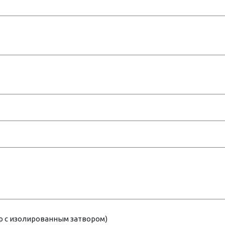
р с изолированным затвором)