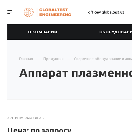
office@globaltest.uz
О КОМПАНИИ
ОБОРУДОВАН
Главная
Продукция
Сварочное оборудование и апп
Аппарат плазменн
АРТ.
POWERMAX30 AIR
Цена: по зап
р
осу