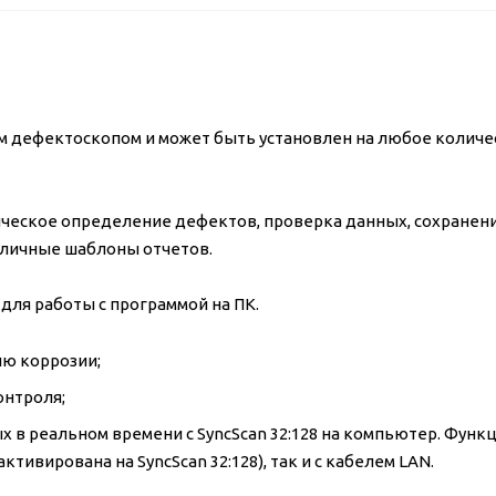
ым дефектоскопом и может быть установлен на любое количе
ческое определение дефектов, проверка данных, сохранени
азличные шаблоны отчетов.
для работы с программой на ПК.
лю коррозии;
онтроля;
в реальном времени с SyncScan 32:128 на компьютер. Функ
ктивирована на SyncScan 32:128), так и с кабелем LAN.