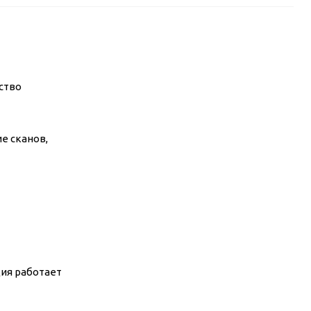
ство
е сканов,
ция работает