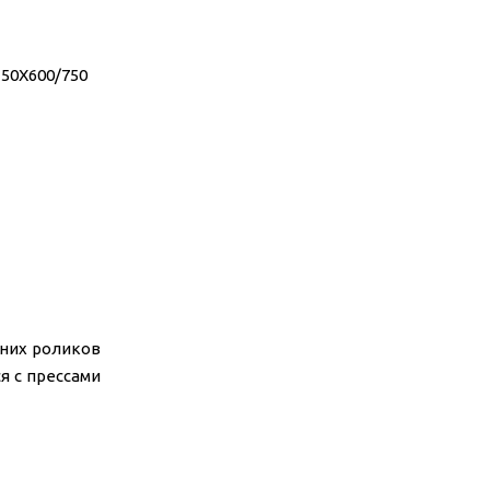
0X600/750
хних роликов
я с прессами