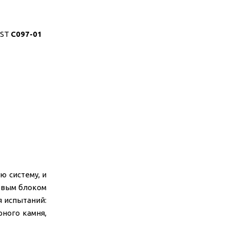
EST
C097-01
ю систему, и
ровым блоком
я испытаний:
рного камня,