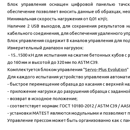
Блок управления оснащен цифровой панелью тачск
обеспечение позволяет вносить данные об образцах, нео
Минимальная скорость нагружения от 0,01 кН/с.
Наличие 2 USB выходов, для сохранения результатов 
кабельного соединения, для обеспечения удаленного упр
Блок управления содержит 8 каналов управления для по
Измерительный диапазон нагрузок:
- 15...1500 кН для испытания на сжатие бетонных кубов 
до 160 мм и высотой до 320 мм по ASTM C39.
Комплектуется блоком управления "
Servo-Plus Evolution
"
Для каждого испытания устройство управления автомат
- быстрое перемещение образца до касания с верхней н
- приложение нагрузки до разрушения образца с заданно
- возврат в исходное положение;
- соответствует нормам: ГОСТ 10180-2012 / ASTM C39 / AASHTO
- установки MATEST являются модульными и позволяют 
Управление прессом может быть организованно как с пан