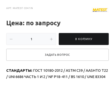
АРТ.
MATEST C041N
Цена: по зап
р
осу
В КОРЗИНУ
ЗАДАТЬ ВОПРОС
СТАНДАРТЫ:
ГОСТ 10180-2012 / ASTM C39 / AASHTO T22
/ UNI 6686 ЧАСТЬ 1 И 2 / NF P18-411 / BS 1610 / UNE 83304