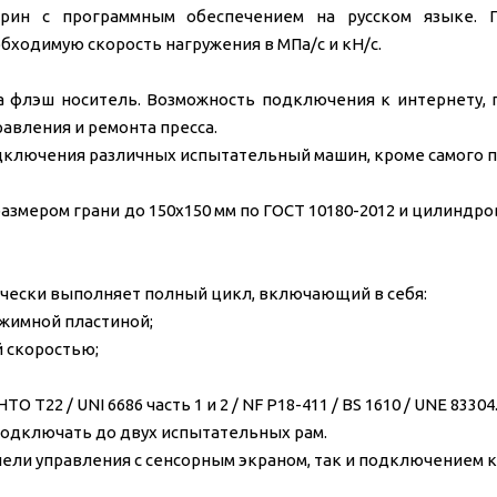
рин с программным обеспечением на русском языке. 
бходимую скорость нагружения в МПа/с и кН/с.
на флэш носитель. Возможность подключения к интернету,
авления и ремонта пресса.
дключения различных испытательный машин, кроме самого п
с размером грани до 150х150 мм по ГОСТ 10180-2012 и цилиндр
ически выполняет полный цикл, включающий в себя:
ажимной пластиной;
й скоростью;
 T22 / UNI 6686 часть 1 и 2 / NF P18-411 / BS 1610 / UNE 83304.
подключать до двух испытательных рам.
ели управления с сенсорным экраном, так и подключением к