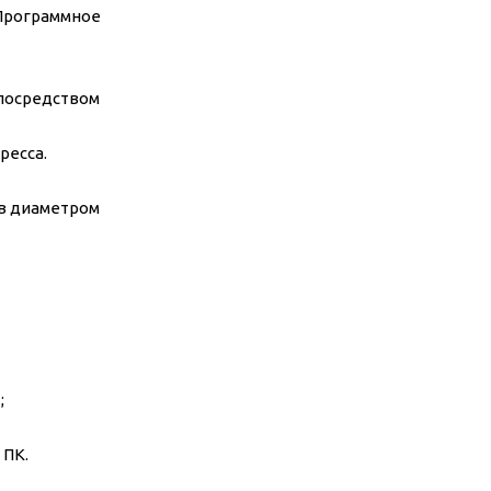
Программное
 посредством
ресса.
ов диаметром
;
 ПК.