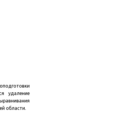
оподготовки
ся удаление
ыравнивания
ей области.