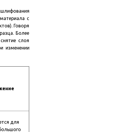
е шлифования
 материала с
тов). Говоря
разца. Более
 снятие слоя
ри изменении
жение
ется для
большого