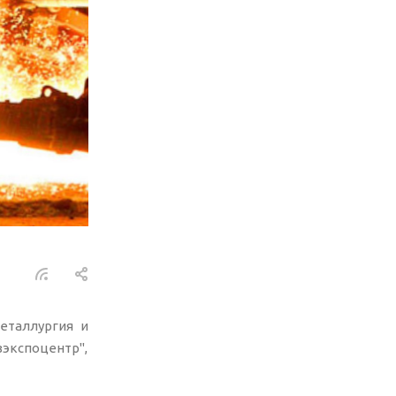
еталлургия и
зэкспоцентр",