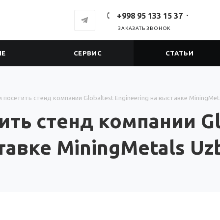
+998 95 133 15 37
ЗАКАЗАТЬ ЗВОНОК
ИЕ
СЕРВИС
СТАТЬИ
посетить стенд компании Globaltest Engineering на выставке MiningMeta
ть стенд компании Gl
тавке MiningMetals Uz