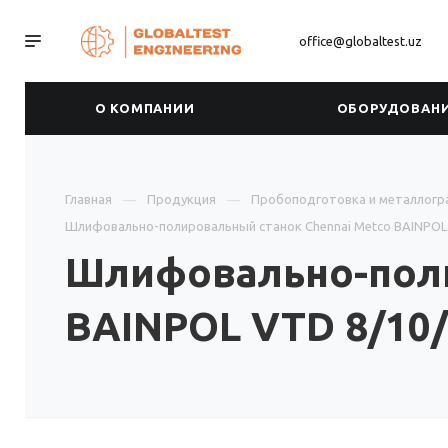
office@globaltest.uz
О КОМПАНИИ
ОБОРУДОВАН
Главная
Продукция
Пробоподготовка и металлогр
Шлифовально-полировальный станок Chennai Metco BAINPOL
Шлифовально-поли
BAINPOL VTD 8/10