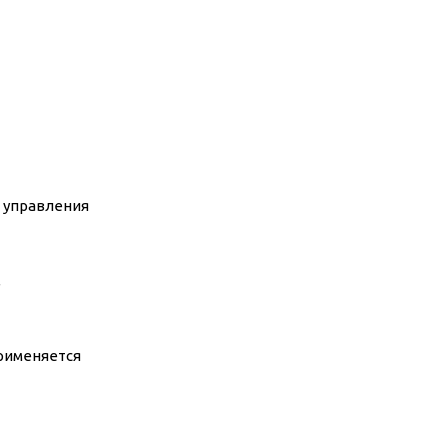
 управления
,
рименяется