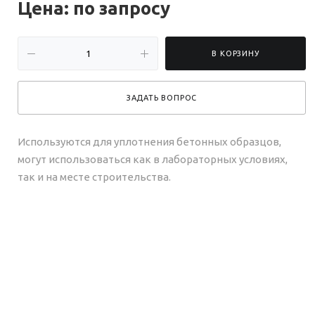
Цена: по зап
р
осу
В КОРЗИНУ
ЗАДАТЬ ВОПРОС
Используются для уплотнения бетонных образцов,
могут использоваться как в лабораторных условиях,
так и на месте строительства.