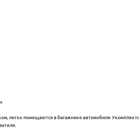
и.
еком, легко помещаются в багажнике автомобиля. Укомплек
вателя.