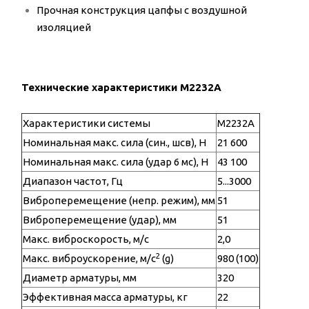
Прочная конструкция цапфы с воздушной
изоляцией
Технические характеристики M2232A
Характеристики системы
M2232A
Номинальная макс. сила (син., шсв), Н
21 600
Номинальная макс. сила (удар 6 мс), Н
43 100
Диапазон частот, Гц
5...3000
Виброперемещение (непр. режим), мм
51
Виброперемещение (удар), мм
51
Макс. виброскорость, м/с
2,0
2
Макс. виброускорение, м/с
(g)
980 (100)
Диаметр арматуры, мм
320
Эффективная масса арматуры, кг
22