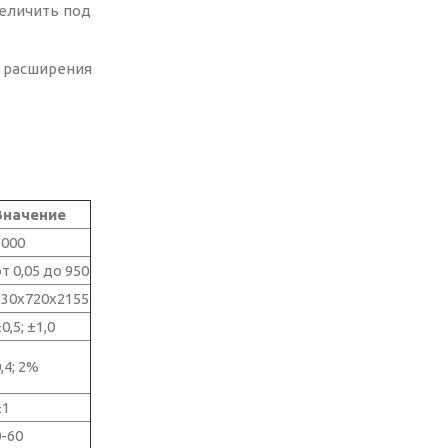
еличить под
расширения
Значение
1000
т 0,05 до 950
830x720x2155
0,5; ±1,0
,4; 2%
±1
0-60