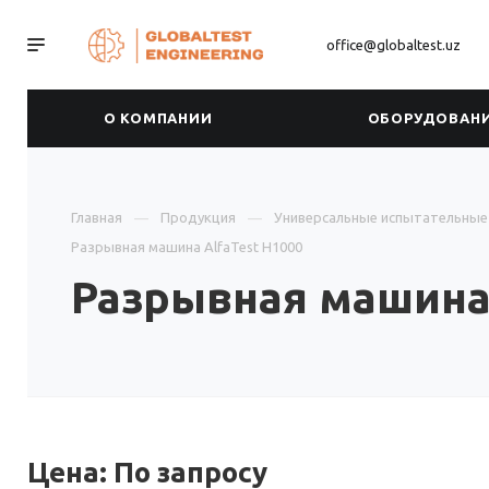
office@globaltest.uz
О КОМПАНИИ
ОБОРУДОВАН
Главная
Продукция
Универсальные испытательны
Разрывная машина AlfaTest H1000
Разрывная машина 
Цена: По зап
р
осу