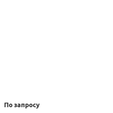
По зап
р
осу