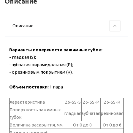
Описание
Описание
Варианты поверхности зажимных губок:
- гладкая (S);
- зубчатая пирамидальная (P);
- с резиновым покрытием (R).
Объем поставки:
1 пара
Характеристика
Z6-SS-S
Z6-SS-P
Z6-SS-R
Поверхность зажимных
гладкая
зубчатая
резиновая
губок
Величина раскрытия, мм
От 0 до 8
От 0 до 6
Размер зажимной