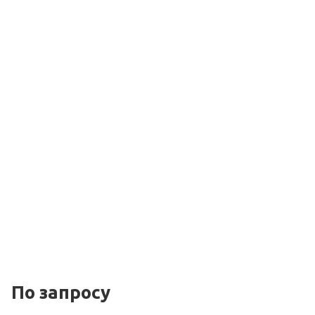
По зап
р
осу