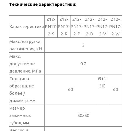
Технические характеристики:
Z12-
Z12-
Z12-
Z12-
Z12-
Z12-
Характеристика
PN17-
PN17-
PN17-
PN17-
PN17-
PN17-
2-S
2-R
2-P
2-D
2-V
2-W
Макс. нагрузка
2
растяжения, кН
Макс.
допустимое
0,7
давление, МПа
Толщина
Ø (4-
образца, не
30)
60
60
более /
диаметр, мм
Размер
зажимных
50х50
губок, мм
Версия В: