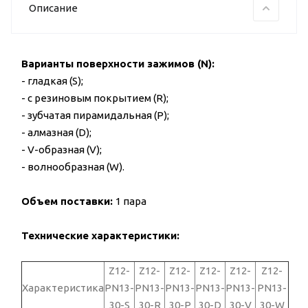
Описание
Варианты поверхности зажимов (N):
- гладкая (S);
- с резиновым покрытием (R);
- зубчатая пирамидальная (P);
- алмазная (D);
- V-образная (V);
- волнообразная (W).
Объем поставки:
1 пара
Технические характеристики:
Z12-
Z12-
Z12-
Z12-
Z12-
Z12-
Характеристика
PN13-
PN13-
PN13-
PN13-
PN13-
PN13-
30-S
30-R
30-P
30-D
30-V
30-W