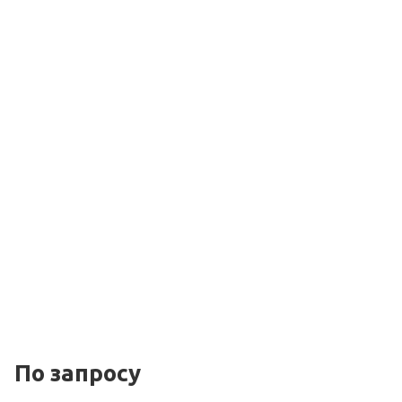
По зап
р
осу