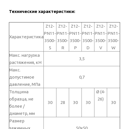
Технические характеристики:
Z12-
Z12-
Z12-
Z12-
Z12-
Z12-
PN11-
PN11-
PN11-
PN11-
PN11-
PN11-
Характеристика
3500-
3500-
3500-
3500-
3500-
3500-
S
R
P
D
V
W
Макс. нагрузка
3,5
растяжения, кН
Макс.
допустимое
0,7
давление, МПа
Толщина
Ø (4-
образца, не
26)
30
28
30
30
30
более /
диаметр, мм
Размер
зажимных
50х50