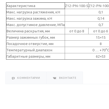
Характеристика
Z12-PN-100-S
Z12-PN-100
Макс. нагрузка растяжения, кН
0,1
Макс. нагрузка зажима, кН
0,14
Макс. допустимое давление, МПа
0,7
Величина раскрытия, мм
от 0 до 8
от 0 до 6
Размер зажимных губок, мм
15×15
Посадочное отверстие, мм
8
Температурный диапазон
0 … +70°
Габаритные размеры, мм
62×53
КОММЕНТАРИИ
ВКОНТАКТЕ