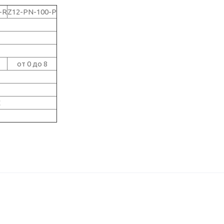
-R
Z12-PN-100-P
от 0 до 8
C