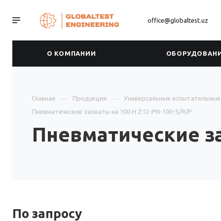
office@globaltest.uz
О КОМПАНИИ
ОБОРУДОВАН
Главная
Продукция
Универсальные испытательны
Пневматические захваты на 100 Н Z12-PN-100-S/R/P
Пневматические за
По зап
р
осу