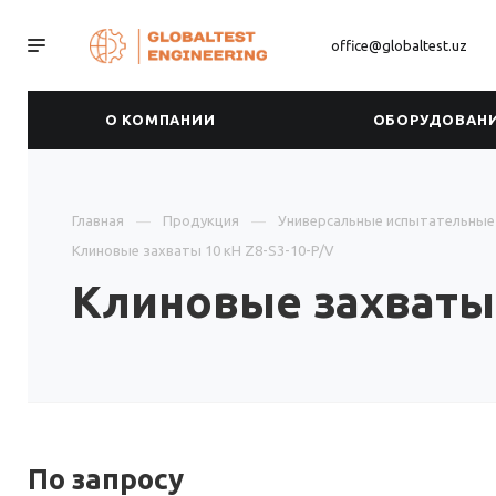
office@globaltest.uz
О КОМПАНИИ
ОБОРУДОВАН
Главная
Продукция
Универсальные испытательны
Клиновые захваты 10 кН Z8-S3-10-P/V
Клиновые захваты 
По зап
р
осу