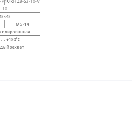
0-P
10 кН Z8-S3-10-V
10
45×45
Ø 5-14
икелированная
C … +180°C
ждый захват