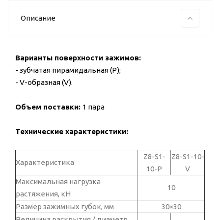
Описание
Варианты поверхности зажимов:
- зубчатая пирамидальная (P);
- V-образная (V).
Объем поставки:
1 пара
Технические характеристики:
Z8-S1-
Z8-S1-10-
Характеристика
10-P
V
Максимальная нагрузка
10
растяжения, кН
Размер зажимных губок, мм
30×30
Величина раскрытия / диаметр