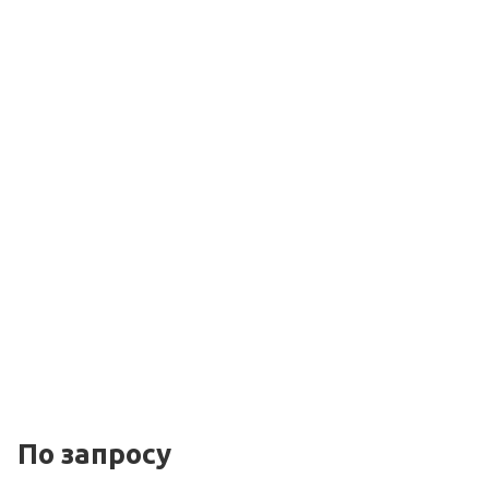
По зап
р
осу