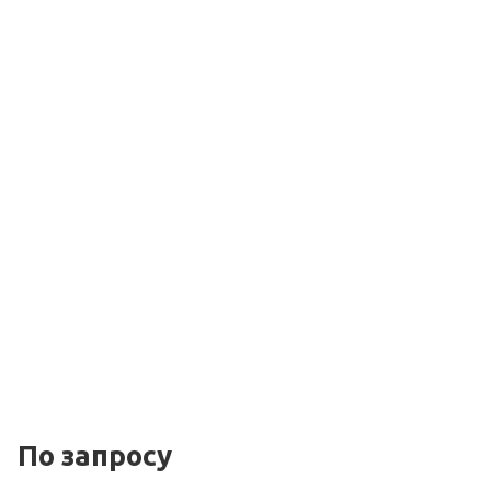
По зап
р
осу