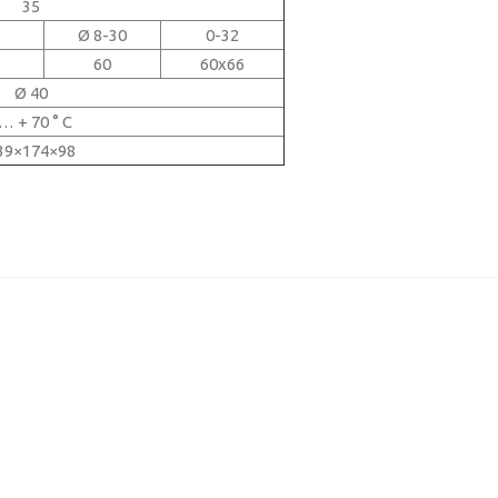
35
Ø 8-30
0-32
60
60х66
Ø 40
… + 70 ° C
39×174×98