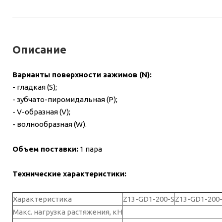
Описание
Варианты поверхности зажимов (N):
- гладкая (S);
- зубчато-пиромидальная (P);
- V-образная (V);
- волнообразная (W).
Объем поставки:
1 пара
Технические характеристики:
Характеристика
Z13-GD1-200-S
Z13-GD1-200
Макс. нагрузка растяжения, кН