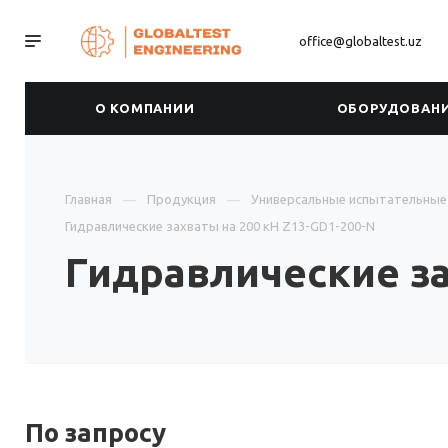
office@globaltest.uz
О КОМПАНИИ
ОБОРУДОВАН
Главная
Продукция
Универсальные испытательны
Гидравлические захваты на 200 кН Z13-GD1-200-N
Гидравлические за
По зап
р
осу