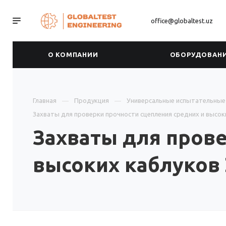
office@globaltest.uz
О КОМПАНИИ
ОБОРУДОВАН
Главная
Продукция
Универсальные испытательны
Захваты для проверки прочности сцепления средних и высок
Захваты для прове
высоких каблуков 