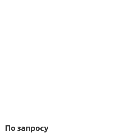
По зап
р
осу