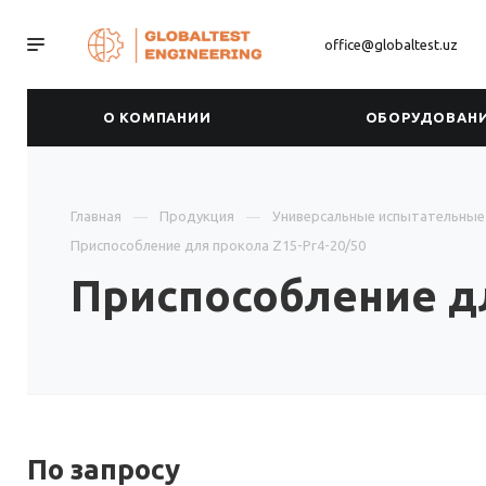
office@globaltest.uz
О КОМПАНИИ
ОБОРУДОВАН
Главная
Продукция
Универсальные испытательны
Приспособление для прокола Z15-Pr4-20/50
Приспособление дл
По зап
р
осу