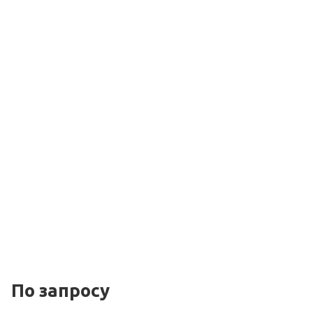
По зап
р
осу