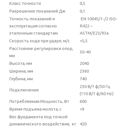
Класс точности
0,5
Разрешение показаний Дж
0,1
Точность показаний и
EN 10045/1-/2 ISO-
эксплуатация согласно
R422 –
эталонным стандартам
ASTM/E23/93a
Скорость хода при ударе, м/с
<5,5
Расстояние регулировки опор,
30-40
мм
Высота, мм
2040
Ширина, мм
2360
Глубина, мм
740
230 В/1 ф/50 Гц
Подключение
(110 В/1 ф/60 Hz)
Потребляемая Мощность, Вт
600
Время подъема молота, с
<9
Вес фундамента под точкой
динамического воздействия, кг
420