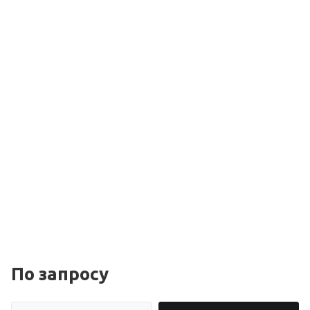
По зап
р
осу